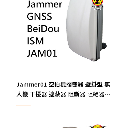
(D)居家僞裝針孔攝影機、監控系統
(E)攜帶式針孔攝影機
(F)錄音/變音/保密設備
(H)軍警偵防鑑識設備
(i) 反偷拍、反監聽偵測器
(L)安全防身器材
(N)電子產品/配件
Jammer01 空拍機攔截器 壁掛型 無
人機 干擾器 遮蔽器 阻斷器 阻絕器
EXPORT ONLY