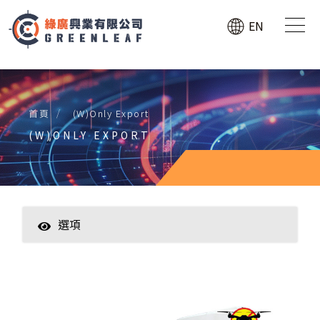
EN
首頁
(W)Only Export
(W)ONLY EXPORT
選項
(W)Only Export
(B)行車記錄器、GPS防盜追蹤器
(C)工業蛇管攝影機