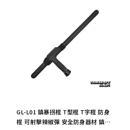
(D)居家僞裝針孔攝影機、監控系統
(E)攜帶式針孔攝影機
(F)錄音/變音/保密設備
(H)軍警偵防鑑識設備
(i) 反偷拍、反監聽偵測器
(L)安全防身器材
(N)電子產品/配件
GL-L01 鎮暴拐棍 T型棍 T字棍 防身
棍 可射擊辣椒彈 安全防身器材 鎮暴