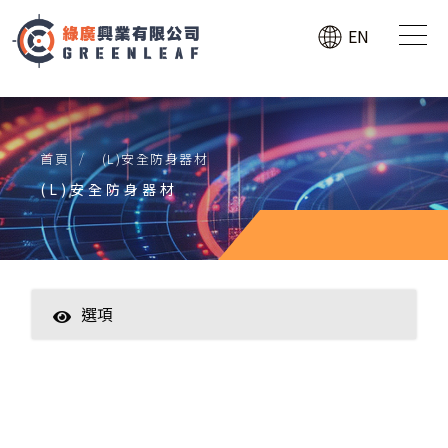
EN
首頁
(L)安全防身器材
(L)安全防身器材
選項
(W)Only Export
(B)行車記錄器、GPS防盜追蹤器
(C)工業蛇管攝影機