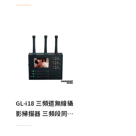
反
反監聽 反針孔 反竊聽
GL-i18 三頻道無線攝
影掃描器 三頻段同步
聽
掃描 偷拍影像顯示器
手持式反偷拍掃描器