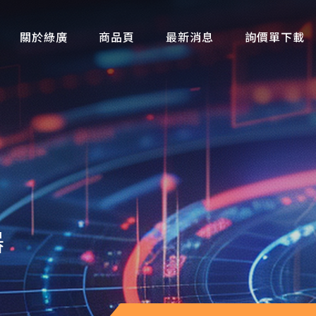
關於綠廣
商品頁
最新消息
詢價單下載
(W)Only Export
最新消息
(B)行車記錄器、GPS防盜追蹤器
新聞報導
(C)工業蛇管攝影機
(D)居家僞裝針孔攝影機、監控系統
(E)攜帶式針孔攝影機
(F)錄音/變音/保密設備
器
(H)軍警偵防鑑識設備
(i) 反偷拍、反監聽偵測器
(L)安全防身器材