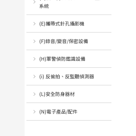
系統
(E)攜帶式針孔攝影機
(F)錄音/變音/保密設備
(H)軍警偵防鑑識設備
(i) 反偷拍、反監聽偵測器
(L)安全防身器材
(N)電子產品/配件