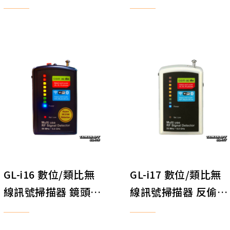
機待機訊號偵測儀 監
鏡頭發現器 反針孔 
獄法庭會議公共秩序
偷拍 反監聽 反竊聽
維護安全 竊聽洩密電
子舞弊偵測器
GL-i16 數位/類比無
GL-i17 數位/類比無
線訊號掃描器 鏡頭探
線訊號掃描器 反偷拍
測器 反偷拍 反監聽
反監聽 反針孔 反竊
反針孔 反竊聽