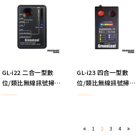
GL-i22 二合一型數
GL-i23 四合一型數
位/類比無線訊號掃描
位/類比無線訊號掃描
器 鏡頭發現器
器+鏡頭發現器+電磁
波偵測+強力磁鐵探
測
1
2
3
4