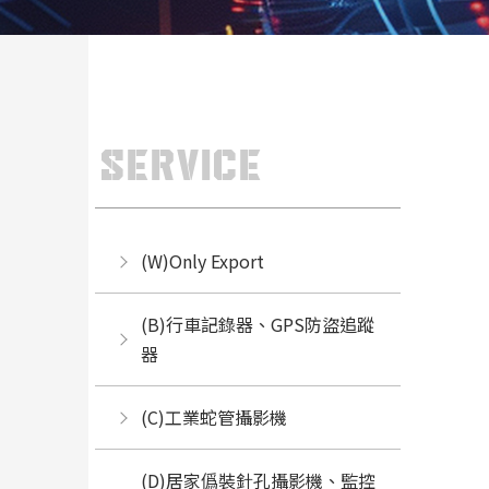
SERVICE
(W)Only Export
(B)行車記錄器、GPS防盜追蹤
器
(C)工業蛇管攝影機
(D)居家僞裝針孔攝影機、監控