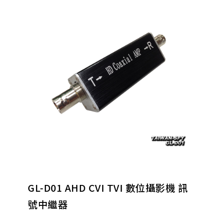
(D)居家僞裝針孔攝影機、監控系統
(E)攜帶式針孔攝影機
(F)錄音/變音/保密設備
(H)軍警偵防鑑識設備
(i) 反偷拍、反監聽偵測器
(L)安全防身器材
(N)電子產品/配件
GL-D01 AHD CVI TVI 數位攝影機 訊
號中繼器