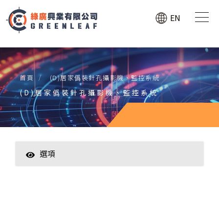
EN
首頁
(D)居家僞裝針孔攝影機、監控系統
(D)居家僞裝針孔攝影機、監控系統
選項
(W)Only Export
(B)行車記錄器、GPS防盜追蹤器
(C)工業蛇管攝影機