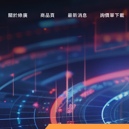
關於綠廣
商品頁
最新消息
詢價單下載
(W)Only Export
最新消息
(B)行車記錄器、GPS防盜追蹤器
新聞報導
(C)工業蛇管攝影機
(D)居家僞裝針孔攝影機、監控系統
(E)攜帶式針孔攝影機
(F)錄音/變音/保密設備
(H)軍警偵防鑑識設備
(i) 反偷拍、反監聽偵測器
(L)安全防身器材