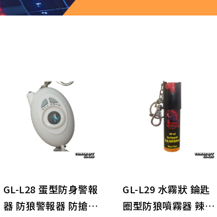
(N)電子產品/配件
GL-L28 蛋型防身警報
GL-L29 水霧狀 錀匙
器 防狼警報器 防搶警
圈型防狼噴霧器 辣椒