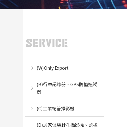
SERVICE
(W)Only Export
(B)行車記錄器、GPS防盜追蹤
器
(C)工業蛇管攝影機
(D)居家僞裝針孔攝影機、監控