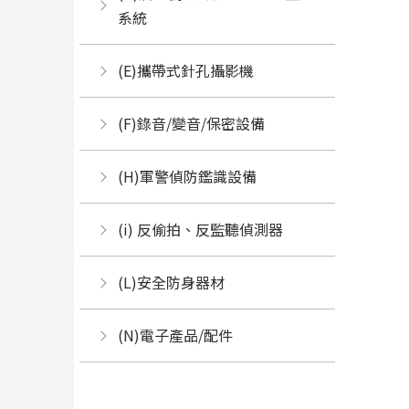
系統
(E)攜帶式針孔攝影機
(F)錄音/變音/保密設備
(H)軍警偵防鑑識設備
(i) 反偷拍、反監聽偵測器
(L)安全防身器材
(N)電子產品/配件