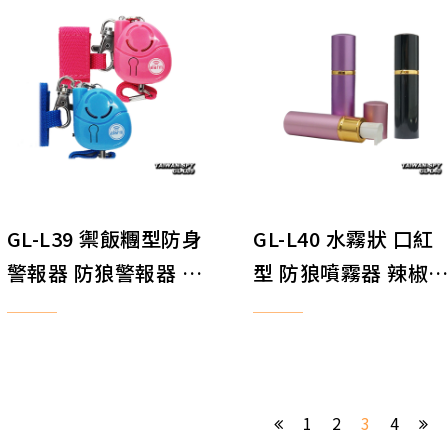
GL-L39 禦飯糰型防身
GL-L40 水霧狀 口紅
警報器 防狼警報器 防
型 防狼噴霧器 辣椒
搶警報器 地震求救警
防身噴霧器 辣椒精 
報器 LED照明 防身器
身器材 20ml
材
1
2
3
4