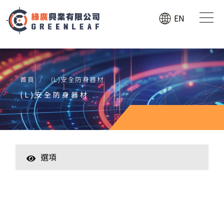
EN
首頁
(L)安全防身器材
(L)安全防身器材
選項
(W)Only Export
(B)行車記錄器、GPS防盜追蹤器
(C)工業蛇管攝影機