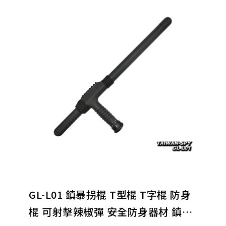
(D)居家僞裝針孔攝影機、監控系統
(E)攜帶式針孔攝影機
(F)錄音/變音/保密設備
(H)軍警偵防鑑識設備
(i) 反偷拍、反監聽偵測器
(L)安全防身器材
(N)電子產品/配件
GL-L01 鎮暴拐棍 T型棍 T字棍 防身
棍 可射擊辣椒彈 安全防身器材 鎮暴