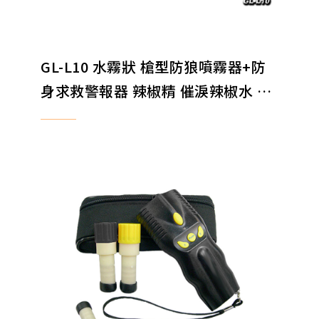
GL-L10 水霧狀 槍型防狼噴霧器+防
身求救警報器 辣椒精 催淚辣椒水 辣
椒噴霧器 25ml 防狼警報器 防身器材